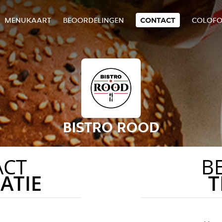
MENUKAART
BEOORDELINGEN
CONTACT
COLOF
BISTRO ROOD
ACT
B
ATIE
T