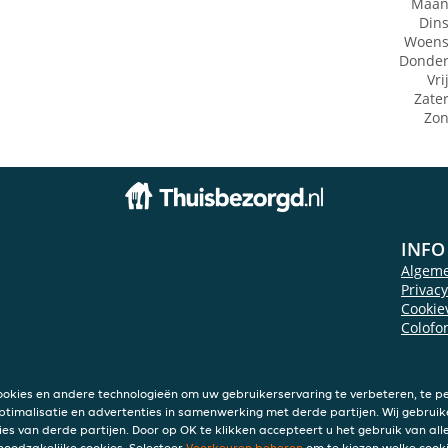
Maan
Din
Woens
Donde
Vri
Zate
Zo
INFO
Algem
Privac
Cookie
Colofo
ookies en andere technologieën om uw gebruikerservaring te verbeteren, te pe
ptimalisatie en advertenties in samenwerking met derde partijen. Wij gebruik
ies van derde partijen. Door op OK te klikken accepteert u het gebruik van alle
 noodzakelijke cookies. Selecteer
Voorkeuren beheren
om te kiezen welke cooki