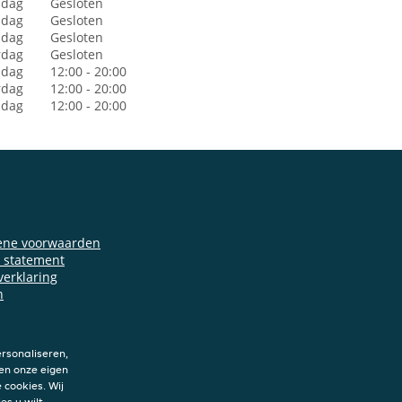
dag
Gesloten
sdag
Gesloten
dag
Gesloten
rdag
Gesloten
jdag
12:00 - 20:00
rdag
12:00 - 20:00
ndag
12:00 - 20:00
ene voorwaarden
y statement
verklaring
n
rsonaliseren,
en onze eigen
 cookies. Wij
es u wilt