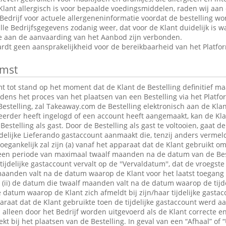
Klant allergisch is voor bepaalde voedingsmiddelen, raden wij aan
edrijf voor actuele allergeneninformatie voordat de bestelling wor
le Bedrijfsgegevens zodanig weer, dat voor de Klant duidelijk is wa
ie aan de aanvaarding van het Aanbod zijn verbonden.
dt geen aansprakelijkheid voor de bereikbaarheid van het Platfo
mst
tot stand op het moment dat de Klant de Bestelling definitief maa
jdens het proces van het plaatsen van een Bestelling via het Platfo
estelling, zal Takeaway.com de Bestelling elektronisch aan de Klan
 eerder heeft ingelogd of een account heeft aangemaakt, kan de K
Bestelling als gast. Door de Bestelling als gast te voltooien, gaat 
jdelijke Lieferando gastaccount aanmaakt die, tenzij anders verme
egankelijk zal zijn (a) vanaf het apparaat dat de Klant gebruikt om
r een periode van maximaal twaalf maanden na de datum van de Bes
 tijdelijke gastaccount vervalt op de ''Vervaldatum'', dat de vroegst
maanden valt na de datum waarop de Klant voor het laatst toegang 
t; (ii) de datum die twaalf maanden valt na de datum waarop de tijde
e datum waarop de Klant zich afmeldt bij zijn/haar tijdelijke gastac
raat dat de Klant gebruikte toen de tijdelijke gastaccount werd 
lleen door het Bedrijf worden uitgevoerd als de Klant correcte en
t bij het plaatsen van de Bestelling. In geval van een “Afhaal” of “U