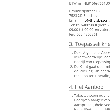
BTW-nr: NL815697661B0
Brouwerijstraat 10
7523 XD Enschede
Email:
info@thuisbezorg
Tel: 053-4805860 (berei
09:00 tot 00:00, en zate
Fax: 053-4805861
3.
Toepasselijkhe
Deze Algemene Voorwa
verantwoordelijk voo
Bedrijf van toepassin
De Klant gaat door mi
de levering van het d
recht op terugbetalin
4.
Het Aanbod
Takeaway.com publice
Bedrijven aangelever
aansprakelijkheid voo
ingrediënten en addit