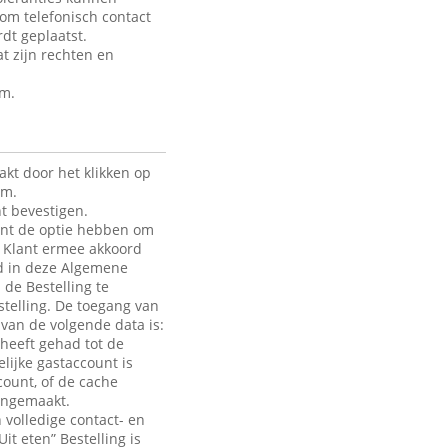
 om telefonisch contact
dt geplaatst.
t zijn rechten en
rm.
kt door het klikken op
rm.
t bevestigen.
lant de optie hebben om
de Klant ermee akkoord
ld in deze Algemene
 de Bestelling te
telling. De toegang van
e van de volgende data is:
heeft gehad tot de
lijke gastaccount is
count, of de cache
aangemaakt.
 volledige contact- en
it eten” Bestelling is