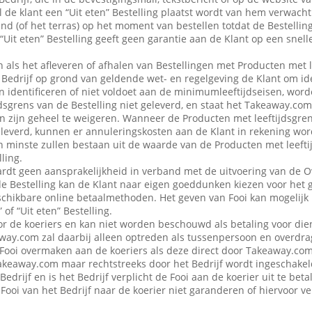
 de klant een “Uit eten” Bestelling plaatst wordt van hem verwacht d
nd (of het terras) op het moment van bestellen totdat de Bestellin
“Uit eten” Bestelling geeft geen garantie aan de Klant op een snell
en als het afleveren of afhalen van Bestellingen met Producten met 
edrijf op grond van geldende wet- en regelgeving de Klant om iden
n identificeren of niet voldoet aan de minimumleeftijdseisen, word
dsgrens van de Bestelling niet geleverd, en staat het Takeaway.com
 in zijn geheel te weigeren. Wanneer de Producten met leeftijdsgre
eleverd, kunnen er annuleringskosten aan de Klant in rekening wo
n minste zullen bestaan uit de waarde van de Producten met leefti
ling.
dt geen aansprakelijkheid in verband met de uitvoering van de 
de Bestelling kan de Klant naar eigen goeddunken kiezen voor het 
schikbare online betaalmethoden. Het geven van Fooi kan mogelijk n
 of “Uit eten” Bestelling.
or de koeriers en kan niet worden beschouwd als betaling voor die
ay.com zal daarbij alleen optreden als tussenpersoon en overdra
Fooi overmaken aan de koeriers als deze direct door Takeaway.com 
 Takeaway.com maar rechtstreeks door het Bedrijf wordt ingeschak
Bedrijf en is het Bedrijf verplicht de Fooi aan de koerier uit te be
Fooi van het Bedrijf naar de koerier niet garanderen of hiervoor 