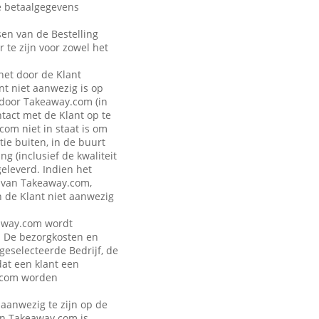
de betaalgegevens
sen van de Bestelling
r te zijn voor zowel het
 het door de Klant
t niet aanwezig is op
 door Takeaway.com (in
ntact met de Klant op te
om niet in staat is om
ie buiten, in de buurt
g (inclusief de kwaliteit
geleverd. Indien het
n van Takeaway.com,
n de Klant niet aanwezig
keaway.com wordt
. De bezorgkosten en
 geselecteerde Bedrijf, de
dat een klant een
y.com worden
 aanwezig te zijn op de
van Takeaway.com is