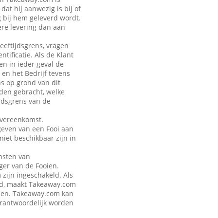
at hij aanwezig is bij of
g bij hem geleverd wordt.
ere levering dan aan
leeftijdsgrens, vragen
tificatie. Als de Klant
en in ieder geval de
 en het Bedrijf tevens
ns op grond van dit
rden gebracht, welke
jdsgrens van de
Overeenkomst.
geven van een Fooi aan
iet beschikbaar zijn in
nsten van
ger van de Fooien.
zijn ingeschakeld. Als
eld, maakt Takeaway.com
talen. Takeaway.com kan
verantwoordelijk worden