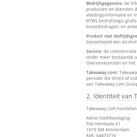
Bedrijfsgegevens
: de in
producten en diensten d
voedingsinformatie en ing
BTW), bedrijfslogo, graf
bestelbedragen, en ander
Product met leeftijdsgr
bijvoorbeeld een alcohol
Service
: de commerciël
onder meer bestaande ui
Overeenkomsten en het d
Takeaway.com
: Takeawa
persoon die direct of in
van Takeaway.com Group
2.
Identiteit van
Takeaway.com handelend
Adres hoofdvestiging:
Piet Heinkade 61
1019 GM Amsterdam
KvK: 64473716