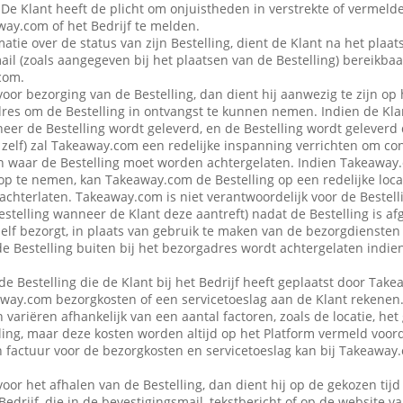
 De Klant heeft de plicht om onjuistheden in verstrekte of vermel
ay.com of het Bedrijf te melden.
atie over de status van zijn Bestelling, dient de Klant na het plaat
ail (zoals aangegeven bij het plaatsen van de Bestelling) bereikbaa
com.
voor bezorging van de Bestelling, dan dient hij aanwezig te zijn op
es om de Bestelling in ontvangst te kunnen nemen. Indien de Klan
eer de Bestelling wordt geleverd, en de Bestelling wordt geleverd
f zelf) zal Takeaway.com een redelijke inspanning verrichten om co
 waar de Bestelling moet worden achtergelaten. Indien Takeaway.c
op te nemen, kan Takeaway.com de Bestelling op een redelijke locat
achterlaten. Takeaway.com is niet verantwoordelijk voor de Bestellin
estelling wanneer de Klant deze aantreft) nadat de Bestelling is af
 zelf bezorgt, in plaats van gebruik te maken van de bezorgdienste
f de Bestelling buiten bij het bezorgadres wordt achtergelaten indie
de Bestelling die de Klant bij het Bedrijf heeft geplaatst door Ta
away.com bezorgkosten of een servicetoeslag aan de Klant rekenen
variëren afhankelijk van een aantal factoren, zoals de locatie, het
ing, maar deze kosten worden altijd op het Platform vermeld voor
en factuur voor de bezorgkosten en servicetoeslag kan bij Takeawa
voor het afhalen van de Bestelling, dan dient hij op de gekozen tijd
 Bedrijf, die in de bevestigingsmail, tekstbericht of op de website 