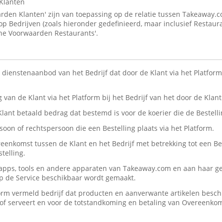
Klanten
den Klanten' zijn van toepassing op de relatie tussen Takeaway.
 op Bedrijven (zoals hieronder gedefinieerd, maar inclusief Restaur
ne Voorwaarden Restaurants'.
n dienstenaanbod van het Bedrijf dat door de Klant via het Platform 
ng van de Klant via het Platform bij het Bedrijf van het door de Kla
 Klant betaald bedrag dat bestemd is voor de koerier die de Bestelli
rsoon of rechtspersoon die een Bestelling plaats via het Platform.
reenkomst tussen de Klant en het Bedrijf met betrekking tot een Be
telling.
, apps, tools en andere apparaten van Takeaway.com en aan haar ge
op de Service beschikbaar wordt gemaakt.
form vermeld bedrijf dat producten en aanverwante artikelen beschik
n/of serveert en voor de totstandkoming en betaling van Overeenko