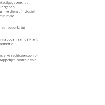
ontactigegevens, de
llergenen,
lijke dienst (inclusief
 minimale
 niet beperkt tot
angeboden aan de Klant,
d komen van
s elke rechtspersoon of
appelijke controle valt