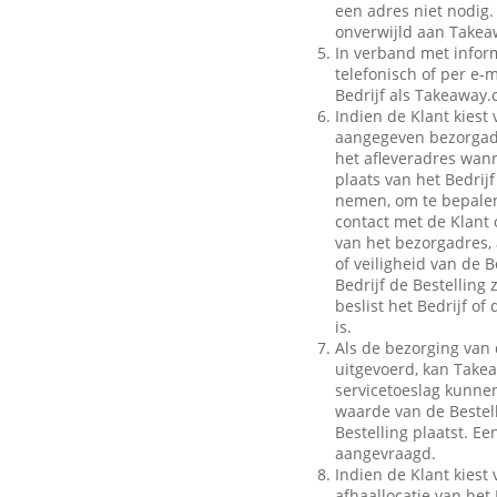
een adres niet nodig.
onverwijld aan Takeaw
In verband met inform
telefonisch of per e-m
Bedrijf als Takeaway.
Indien de Klant kiest 
aangegeven bezorgadr
het afleveradres wann
plaats van het Bedrij
nemen, om te bepalen
contact met de Klant 
van het bezorgadres, 
of veiligheid van de B
Bedrijf de Bestelling
beslist het Bedrijf o
is.
Als de bezorging van 
uitgevoerd, kan Take
servicetoeslag kunnen 
waarde van de Bestell
Bestelling plaatst. E
aangevraagd.
Indien de Klant kiest 
afhaallocatie van het