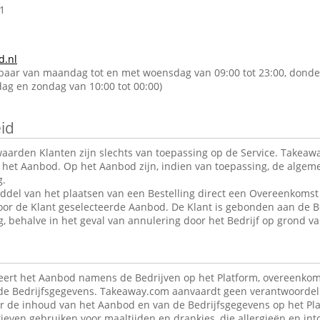
1
d.nl
kbaar van maandag tot en met woensdag van 09:00 tot 23:00, donde
rdag en zondag van 10:00 tot 00:00)
id
arden Klanten zijn slechts van toepassing op de Service. Takeawa
r het Aanbod. Op het Aanbod zijn, indien van toepassing, de alge
g.
ddel van het plaatsen van een Bestelling direct een Overeenkomst 
oor de Klant geselecteerde Aanbod. De Klant is gebonden aan de B
g, behalve in het geval van annulering door het Bedrijf op grond va
ert het Aanbod namens de Bedrijven op het Platform, overeenkom
de Bedrijfsgegevens. Takeaway.com aanvaardt geen verantwoordeli
r de inhoud van het Aanbod en van de Bedrijfsgegevens op het Pla
ieven gebruiken voor maaltijden en drankjes, die allergieën en in