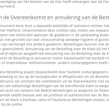
vestiging van het betalen van de Fooi heeft ontvangen, kan de Fo
tourneerd.
 de Overeenkomst en annulering van de Best
consument bent, kunt u bepaalde wettelijke of statutaire rechten 
 het Platform. Onverminderd deze rechten (die, indien van toepassin
omst niet ontbinden wanneer de goederen in de aanbieding bederfel
md, niet geschikt zijn voor retourzending vanwege hygiëne of gezo
k zijn vermengd met andere goederen. Bestellingen kunnen niet do
eannuleerd. Annulering van de Bestelling door de Klant bij het Be
drijf expliciet aangeeft dat Annulering van de Bestelling door de Kl
 recht de Bestelling te annuleren indien bijvoorbeeld het Aanbod ni
ct of onbereikbaar telefoonnummer, andere contactgegevens heeft 
alse Bestelling plaatst (bijvoorbeeld door foutieve contactgegevens 
anwezig te zijn op de bezorglocatie of afhaallocatie om de Bestelli
rszins zijn plichten die voortvloeien uit de Overeenkomst niet n
en om toekomstige Bestellingen van de betreffende Klant te weige
et recht om namens het Bedrijf Bestellingen te weigeren en Over
erede twijfel bestaat over de juistheid of authenticiteit van de Bes
en de Klant schijnbaar valse of frauduleuze Bestellingen plaatst,
bij de politie.