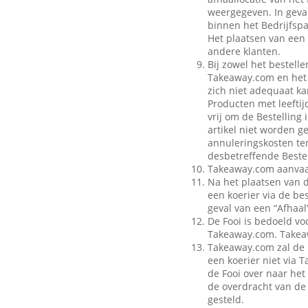
weergegeven. In geval
binnen het Bedrijfspa
Het plaatsen van een 
andere klanten.
Bij zowel het bestell
Takeaway.com en het B
zich niet adequaat ka
Producten met leeftij
vrij om de Bestelling
artikel niet worden g
annuleringskosten te
desbetreffende Bestel
Takeaway.com aanvaar
Na het plaatsen van 
een koerier via de be
geval van een “Afhaal”
De Fooi is bedoeld vo
Takeaway.com. Takeaw
Takeaway.com zal de 
een koerier niet via
de Fooi over naar het 
de overdracht van de 
gesteld.