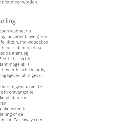
oi niet meer worden
elling
hebben wanneer u
g, onverlet blijven) kan
ijk zijn, individueel op
ndheidsredenen, of na
or de Klant bij
drijf is slechts
ant mogelijk is.
et meer beschikbaar is,
opgegeven of in geval
door te geven, niet te
ng in ontvangst te
akomt, dan kan
ren.
eenkomsten te
telling of de
 dan kan Takeaway.com