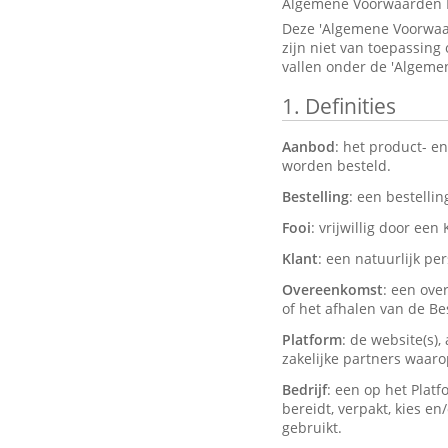
Algemene Voorwaarden 
Deze 'Algemene Voorwaar
zijn niet van toepassing
vallen onder de 'Algeme
1.
Definities
Aanbod
: het product- e
worden besteld.
Bestelling
: een bestelli
Fooi
: vrijwillig door een
Klant
: een natuurlijk pe
Overeenkomst
: een ove
of het afhalen van de Bes
Platform
: de website(s)
zakelijke partners waar
Bedrijf
: een op het Plat
bereidt, verpakt, kies e
gebruikt.