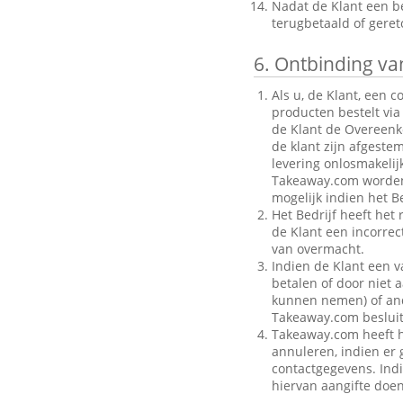
Nadat de Klant een be
terugbetaald of gere
6.
Ontbinding van
Als u, de Klant, een 
producten bestelt via
de Klant de Overeenk
de klant zijn afgeste
levering onlosmakelij
Takeaway.com worden g
mogelijk indien het Be
Het Bedrijf heeft het
de Klant een incorre
van overmacht.
Indien de Klant een v
betalen of door niet a
kunnen nemen) of ande
Takeaway.com besluit
Takeaway.com heeft h
annuleren, indien er g
contactgegevens. Indi
hiervan aangifte doen 