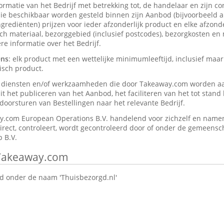
formatie van het Bedrijf met betrekking tot, de handelaar en zijn c
ie beschikbaar worden gesteld binnen zijn Aanbod (bijvoorbeeld a
rediënten) prijzen voor ieder afzonderlijk product en elke afzonder
isch materiaal, bezorggebied (inclusief postcodes), bezorgkosten en
e informatie over het Bedrijf.
ens
: elk product met een wettelijke minimumleeftijd, inclusief maar
isch product.
e diensten en/of werkzaamheden die door Takeaway.com worden a
t het publiceren van het Aanbod, het faciliteren van het tot stan
oorsturen van Bestellingen naar het relevante Bedrijf.
y.com European Operations B.V. handelend voor zichzelf en namen
direct, controleert, wordt gecontroleerd door of onder de gemeensch
 B.V.
 Takeaway.com
 onder de naam 'Thuisbezorgd.nl'