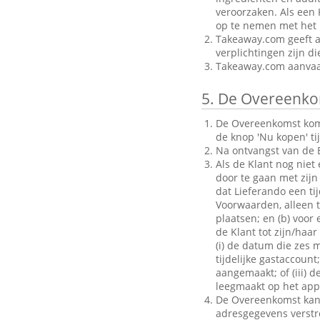
veroorzaken. Als een 
op te nemen met het B
Takeaway.com geeft al
verplichtingen zijn d
Takeaway.com aanvaar
5.
De Overeenko
De Overeenkomst komt 
de knop 'Nu kopen' ti
Na ontvangst van de B
Als de Klant nog niet
door te gaan met zijn 
dat Lieferando een ti
Voorwaarden, alleen to
plaatsen; en (b) voo
de Klant tot zijn/haar
(i) de datum die zes 
tijdelijke gastaccoun
aangemaakt; of (iii) d
leegmaakt op het appa
De Overeenkomst kan a
adresgegevens verstrek